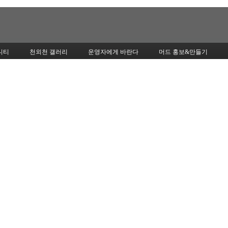
Skip to content
니티
천외천 갤러리
운영자에게 바란다
머드 홍보&만들기