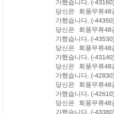
가했습니다. (-43160
당신은 회풍무류48
가했습니다. (-44350
당신은 회풍무류48
가했습니다. (-43530
당신은 회풍무류48
가했습니다. (-43140
당신은 회풍무류48
가했습니다. (-42830
당신은 회풍무류48
가했습니다. (-42610
당신은 회풍무류48
가했습니다. (-43380