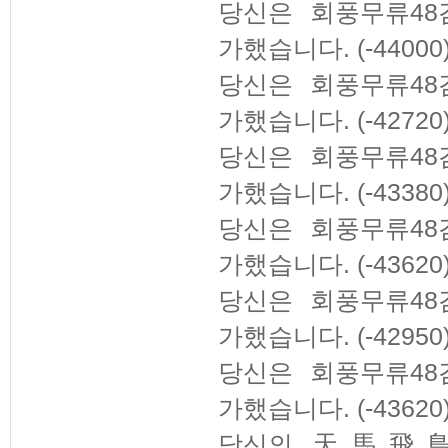
당신은 회풍무류48
가했습니다. (-44000
당신은 회풍무류48
가했습니다. (-42720
당신은 회풍무류48
가했습니다. (-43380
당신은 회풍무류48
가했습니다. (-43620
당신은 회풍무류48
가했습니다. (-42950
당신은 회풍무류48
가했습니다. (-43620
당신의 天馬飛鳥