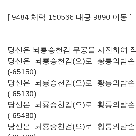
[ 9484 체력 150566 내공 9890 이동 ]
당신은 뇌룡승천검 무공을 시전하여 적
당신은 뇌룡승천검(으)로 황룡의밤손
(-65150)
당신은 뇌룡승천검(으)로 황룡의밤손
(-65130)
당신은 뇌룡승천검(으)로 황룡의밤손
(-65480)
당신은 뇌룡승천검(으)로 황룡의밤손