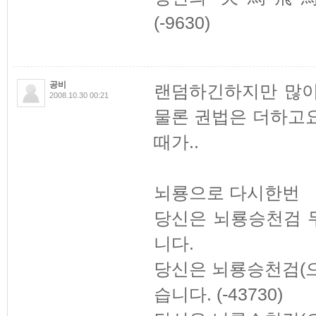
(-9630)
공비
랜덤하긴하지만 많
2008.10.30 00:21
물론 권법은 더하고
때가..
뇌룡으로 다시한번
당신은 뇌룡승천검 
니다.
당신은 뇌룡승천검(
습니다. (-43730)