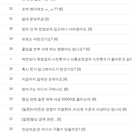
32
포박 왜이래요 ㅠ_ㅠ??
[6]
31
절대 문파무공
[3]
30
빙의 건 뒤 천잠보의 입으려니 사라졌어요.
[3]
29
유료는 어떤건가요?
[4]
28
줄임말 전부 삭제 하는 명령어는 없나요?
[4]
»
예전보다 옥랑검의 시전횟수나 뇌룡승천검의 시전횟수가 줄어든것 같
26
혹시 몬가 업그레이드가 된건가요?
[3]
25
지금까지 잘되던 포박이요
[4]
24
방어구는 어디서 구하나요.
[6]
23
향상 관련 질문 체력 내공 50000점 올리는데.
[8]
22
[질문]사막존은 경쟁이 치열한데..비슷한 수준의 사냥터는 없나요
[9]
21
[질문]향상 금액 관련...
[5]
20
천상의검 은 어디서 구할수 있을까요?
[3]