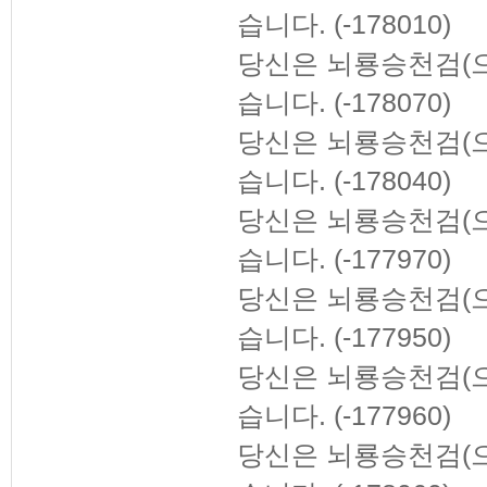
습니다. (-178010)
당신은 뇌룡승천검(
습니다. (-178070)
당신은 뇌룡승천검(
습니다. (-178040)
당신은 뇌룡승천검(
습니다. (-177970)
당신은 뇌룡승천검(
습니다. (-177950)
당신은 뇌룡승천검(
습니다. (-177960)
당신은 뇌룡승천검(