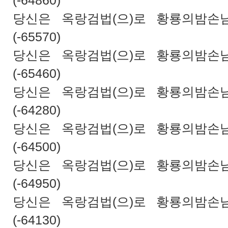
(-64860)
당신은 옥랑검법(으)로 황룡의밤손
(-65570)
당신은 옥랑검법(으)로 황룡의밤손
(-65460)
당신은 옥랑검법(으)로 황룡의밤손
(-64280)
당신은 옥랑검법(으)로 황룡의밤손
(-64500)
당신은 옥랑검법(으)로 황룡의밤손
(-64950)
당신은 옥랑검법(으)로 황룡의밤손
(-64130)