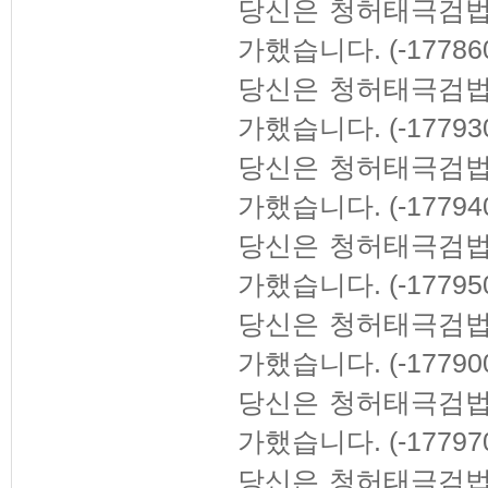
당신은 청허태극검법
가했습니다. (-17786
당신은 청허태극검법
가했습니다. (-17793
당신은 청허태극검법
가했습니다. (-17794
당신은 청허태극검법
가했습니다. (-17795
당신은 청허태극검법
가했습니다. (-17790
당신은 청허태극검법
가했습니다. (-17797
당신은 청허태극검법