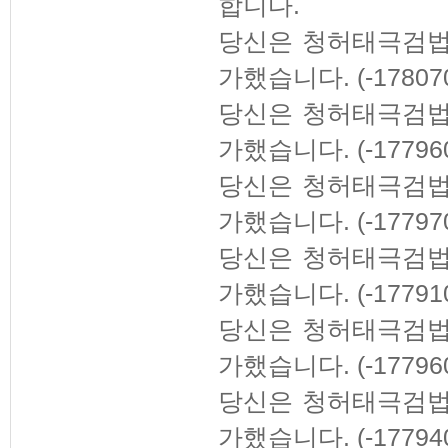
합니다.
당신은 청허태극검법
가했습니다. (-17807
당신은 청허태극검법
가했습니다. (-17796
당신은 청허태극검법
가했습니다. (-17797
당신은 청허태극검법
가했습니다. (-17791
당신은 청허태극검법
가했습니다. (-17796
당신은 청허태극검법
가했습니다. (-17794