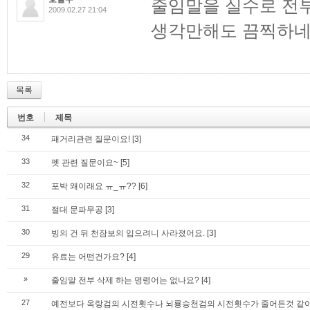
줄임말을 실수로 전부
2009.02.27 21:04
생각만해도 끔찍하네
목록
번호
제목
34
패거리관련 질문이요!
[3]
33
펫 관련 질문이요~
[5]
32
포박 왜이래요 ㅠ_ㅠ??
[6]
31
절대 문파무공
[3]
30
빙의 건 뒤 천잠보의 입으려니 사라졌어요.
[3]
29
유료는 어떤건가요?
[4]
»
줄임말 전부 삭제 하는 명령어는 없나요?
[4]
27
예전보다 옥랑검의 시전횟수나 뇌룡승천검의 시전횟수가 줄어든것 같