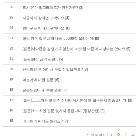
26
혹시 몬가 업그레이드가 된건가요?
[3]
25
지금까지 잘되던 포박이요
[4]
24
방어구는 어디서 구하나요.
[6]
23
향상 관련 질문 체력 내공 50000점 올리는데.
[8]
22
[질문]사막존은 경쟁이 치열한데..비슷한 수준의 사냥터는 없나요
[9]
21
[질문]향상 금액 관련...
[5]
20
천상의검 은 어디서 구할수 있을까요?
[3]
19
먹는거에 대한 질문.
[6]
18
질문드립니다. 수련 관련..
[3]
17
[질문]ㅡㅡ;;거의 모두 잠수시라 게시판에 또 질문해서 죄송합니다.
[3]
16
[질문]초보초인 질문 몇가지 올립니다.(향상관련)
[2]
15
아파트의 혜택은 뭔가요?
[2]
2
첫 페이지
1
3
끝