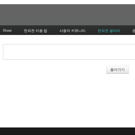
Home
천외천 이용 팁
사용자 커뮤니티
천외천 갤러리
돌아가기