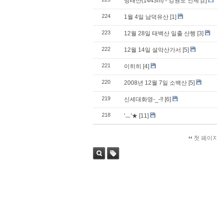
방태산(1443m) - 강원도 인제
[2]
224
1월 4일 남덕유산
[1]
223
12월 28일 태백산 일출 산행
[3]
222
12월 14일 설악산가서
[5]
221
이히히
[4]
220
2008년 12월 7일 소백산
[5]
219
신세대화영-_-!!
[6]
218
'ㅡ'★
[11]
첫 페이
검색
태그