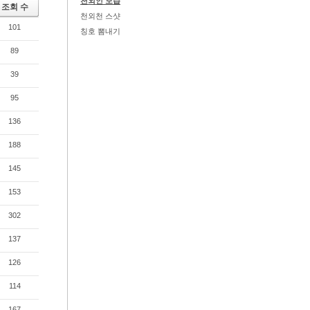
천외인 모습
조회 수
천외천 스샷
101
칭호 뽐내기
89
39
95
136
188
145
153
302
137
126
114
167