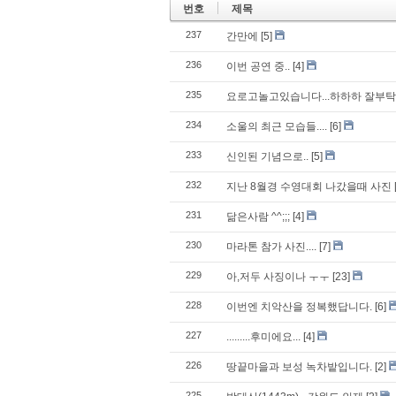
번호
제목
237
간만에
[5]
236
이번 공연 중..
[4]
235
요로고놀고있습니다...하하하 잘부탁
234
소울의 최근 모습들....
[6]
233
신인된 기념으로..
[5]
232
지난 8월경 수영대회 나갔을때 사진
231
닮은사람 ^^;;;
[4]
230
마라톤 참가 사진....
[7]
229
아,저두 사징이나 ㅜㅜ
[23]
228
이번엔 치악산을 정복했답니다.
[6]
227
.........후미에요...
[4]
226
땅끝마을과 보성 녹차밭입니다.
[2]
225