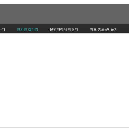
Skip to content
니티
천외천 갤러리
운영자에게 바란다
머드 홍보&만들기