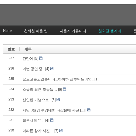
Home
천외천 이용 팁
사용자 커뮤니티
천외천 갤러리
번호
제목
237
간만에
[5]
236
이번 공연 중..
[4]
235
요로고놀고있습니다...하하하 잘부탁드려영..
[1]
234
소울의 최근 모습들....
[6]
233
신인된 기념으로..
[5]
232
지난 8월경 수영대회 나갔을때 사진
[11]
231
닮은사람 ^^;;;
[4]
230
마라톤 참가 사진....
[7]