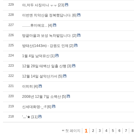
229
아,저두 사징이나 ㅜㅜ
[23]
228
이번엔 치악산을 정복했답니다.
[6]
227
.........후미에요...
[4]
226
땅끝마을과 보성 녹차밭입니다.
[2]
225
방태산(1443m) - 강원도 인제
[2]
224
1월 4일 남덕유산
[1]
223
12월 28일 태백산 일출 산행
[3]
222
12월 14일 설악산가서
[5]
221
이히히
[4]
220
2008년 12월 7일 소백산
[5]
219
신세대화영-_-!!
[6]
218
'ㅡ'★
[11]
1
첫 페이지
2
3
4
5
6
7
8