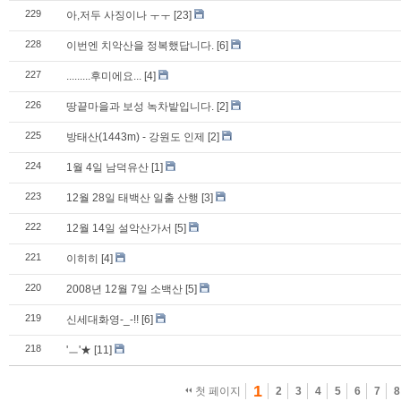
229
아,저두 사징이나 ㅜㅜ
[23]
228
이번엔 치악산을 정복했답니다.
[6]
227
.........후미에요...
[4]
226
땅끝마을과 보성 녹차밭입니다.
[2]
225
방태산(1443m) - 강원도 인제
[2]
224
1월 4일 남덕유산
[1]
223
12월 28일 태백산 일출 산행
[3]
222
12월 14일 설악산가서
[5]
221
이히히
[4]
220
2008년 12월 7일 소백산
[5]
219
신세대화영-_-!!
[6]
218
'ㅡ'★
[11]
1
첫 페이지
2
3
4
5
6
7
8