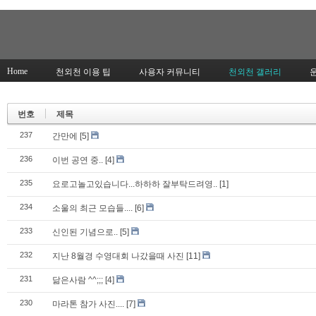
Home
천외천 이용 팁
사용자 커뮤니티
천외천 갤러리
번호
제목
237
간만에
[5]
236
이번 공연 중..
[4]
235
요로고놀고있습니다...하하하 잘부탁드려영..
[1]
234
소울의 최근 모습들....
[6]
233
신인된 기념으로..
[5]
232
지난 8월경 수영대회 나갔을때 사진
[11]
231
닮은사람 ^^;;;
[4]
230
마라톤 참가 사진....
[7]