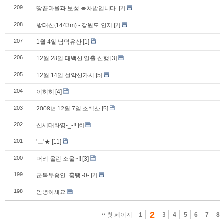
209
땅끝마을과 보성 녹차밭입니다.
[2]
208
방태산(1443m) - 강원도 인제
[2]
207
1월 4일 남덕유산
[1]
206
12월 28일 태백산 일출 산행
[3]
205
12월 14일 설악산가서
[5]
204
이히히
[4]
203
2008년 12월 7일 소백산
[5]
202
신세대화영-_-!!
[6]
201
'ㅡ'★
[11]
200
머리 올린 소울~!!
[3]
199
군복무중인..훔탱 -0-
[2]
198
안녕하세요
2
첫 페이지
1
3
4
5
6
7
8