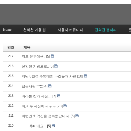
Home
천외천 이용 팁
사용자 커뮤니티
천외천 갤러리
번호
제목
217
저도 유부에욤..
[5]
216
신인된 기념으로..
[5]
215
지난 8월경 수영대회 나갔을때 사진
[10]
214
닮은사람 ^^;;;
[4]
213
마라톤 참가 사진....
[7]
212
아,저두 사징이나 ㅜㅜ
[23]
211
이번엔 치악산을 정복했답니다.
[6]
210
.........후미에요...
[5]